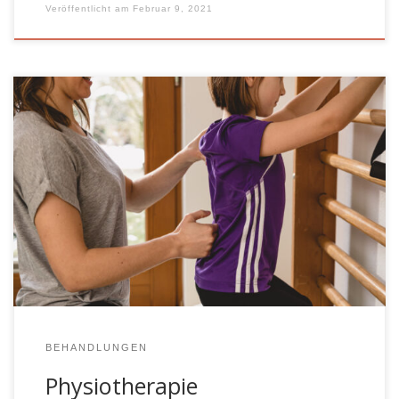
Veröffentlicht am
Februar 9, 2021
Der Bereich der Physiotherapie ist sehr vielfältig. Es gibt
die unterschiedlichsten Bereiche und Qualifikationen, die
erlangt werden können. Zum Beispiel in der Orthopädie,
Pädiatrie, Neurologie u.s.w. Folgende zertifizierte
Fortbildungen mit den Krankenkassen können wir Ihnen
anbieten: Weitere Qualifikationen können wir nachweisen:
BEHANDLUNGEN
Physiotherapie