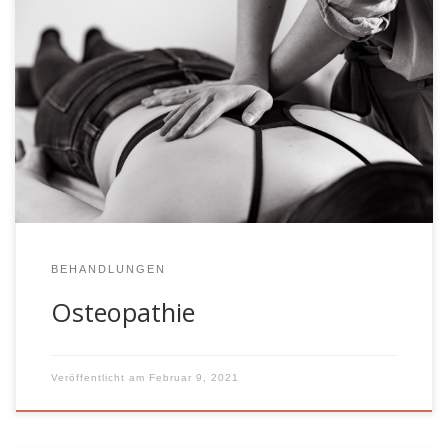
Find it, fix it, leave it Andrew T. Still Die osteopathische
Behandlung ist eine ganzheitliche Betrachtungsweise
des menschlichen Körpers. Sie wurde im Jahr 1874 vom
amerikanischen Mediziner Dr. Andrew Taylor Still
begründet. Die Behandlung wird individuell an die
Bedürfnisse der Patient*innen angepasst. Der
Grundgedanke der Osteopathie ist, dass der Körper […]
BEHANDLUNGEN
Osteopathie
Veröffentlicht am
Februar 9, 2021