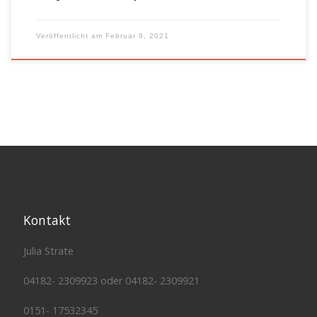
Veröffentlicht am
Februar 9, 2021
Kontakt
Julia Strate
04182- 2309923 oder 04182- 2309921
0151- 17532345