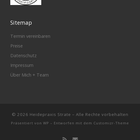
Sitemap
Termin vereinbaren
Preise
Datenschutz
Impressum
Über Mich + Team
© 2026
Heidepraxis Strate
– Alle Rechte vorbehalten
Präsentiert von
WP
– Entworfen mit dem
Customizr-Theme