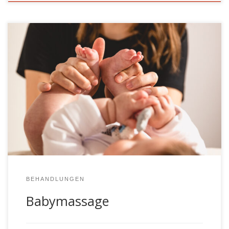
Die Babymassage ist eine schöne Möglichkeit in einem
angenehmen Umfeld eine intensive Bindung zu Ihrem
Baby aufzubauen. Kursinhalt Sie lernen den Basisaufbau
einer Babymassage, um diese selbstständig zu Hause
durchzuführen. Dazu zählen die Basis und spezielle
Körperregionen: Bauchmassage, Rückenmassage, Arme
und Beine, Füße und Hände. Auf Wunsch gehen wir auf
verschiedene […]
BEHANDLUNGEN
Babymassage