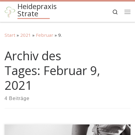
Heidepraxis
Zum Inhalt springen
Search
Strate
Me
Start
»
2021
»
Februar
»
9.
Archiv des
Tages:
Februar 9,
2021
4 Beiträge