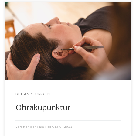
Massage nach Luck Das Ohr repräsentiert, genauso wie
der Fuß, alle Reflexzonen des Körpers. Diese
Reflexzonen können zur Diagnostik und Therapie
genutzt werden. Die Ohrakupunktur basiert auf der
chinesische Medizin und Erkenntnissen des französischen
Arztes Nogier. Dieser hat beschrieben, dass bestimmte
Körperregionen mit Reflexzonen am Ohr beeinflussbar
sind. Der Vorteil, […]
BEHANDLUNGEN
Ohrakupunktur
Veröffentlicht am
Februar 9, 2021