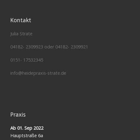
Kontakt
Julia Strate
04182- 2309923 oder 04182- 2309921
0151- 17532345
info@heidepraxis-strate.de
Praxis
Ab 01. Sep 2022
Hauptstraße 6a