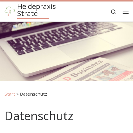
Heidepraxis
Zum Inhalt springen
Search
Strate
Me
Start
»
Datenschutz
Datenschutz