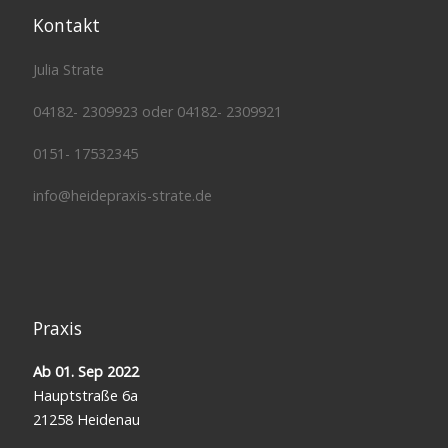
Kontakt
Julia Strate
04182- 2309923 oder 04182- 2309921
0151- 17532345
info@heidepraxis-strate.de
Praxis
Ab 01. Sep 2022
Hauptstraße 6a
21258 Heidenau