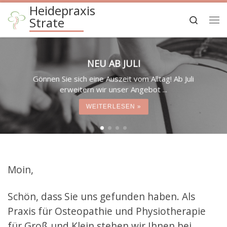
Heidepraxis
Zum Inhalt springen
Search
Strate
Me
NEU AB JULI
Gönnen Sie sich eine Auszeit vom Alltag! Ab Juli
erweitern wir unser Angebot ...
WEITERLESEN »
Moin,
Schön, dass Sie uns gefunden haben. Als
Praxis für Osteopathie und Physiotherapie
für Groß und Klein stehen wir Ihnen bei