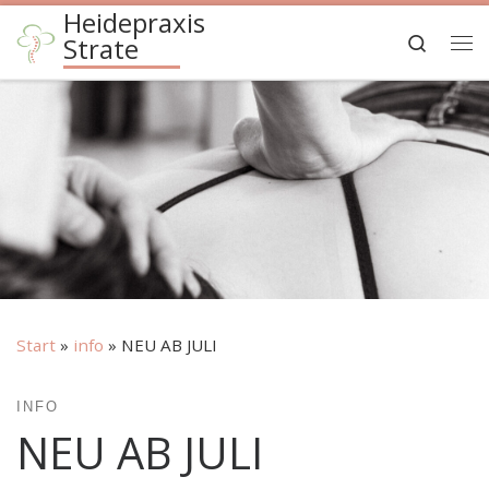
Heidepraxis
Zum Inhalt springen
Search
Strate
Me
Start
»
info
»
NEU AB JULI
INFO
NEU AB JULI