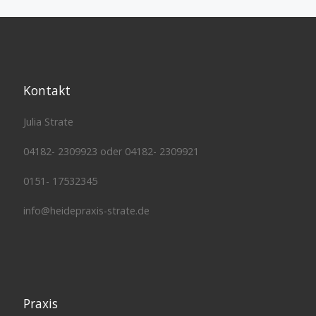
Kontakt
Julia Strate
04182- 2309923 oder 04182- 2309921
0151- 17532345
info@heidepraxis-strate.de
Praxis