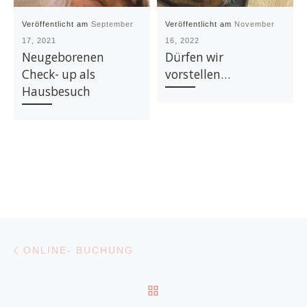
Veröffentlicht am
September
Veröffentlicht am
November
17, 2021
16, 2022
Neugeborenen
Dürfen wir
Check- up als
vorstellen…
Hausbesuch
Beitragsnavigation
Vorheriger Beitrag
ONLINE- BUCHUNG
ZURÜCK ZUR BEITRAGS